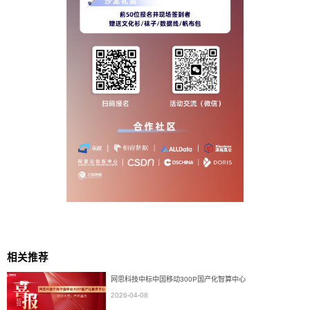
相关推荐
网思科技中标中国移动300P国产化智算中心
2026-04-08