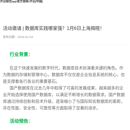
开云综合app官方官网-开云(中国)
活动邀请 | 数据库实践哪家强？1月6日上海揭晓！
发布日期：2024-01-03
行业背景：
在这个快速发展的数字时代，数据库技术扮演着关键的角色。作
为数据的存储和管理中心，数据库不仅仅是企业信息系统的核心，也
是支撑着各行各业的重要基石。
国产数据库在过去几年中取得了可喜的发展成果，越来越多的企
业开始选择使用国产数据库，以满足不断增长的数据需求。国产数据
库通过持续创新和技术升级，逐渐缩小了与国际知名数据库的差距，
并在性能、安全性、可靠性等方面取得了显著的进步。
活动预告：